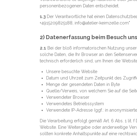
personenbezogenen Daten entscheidet.
1.3
Der Verantwortliche hat einen Datenschutzbeauft
+4915209825188, info@atelier-keimzelle.com"
2) Datenerfassung beim Besuch un
2.1
Bei der bloß informatorischen Nutzung unserer
solche Daten, die Ihr Browser an den Seitenserver
technisch erforderlich sind, um Ihnen die Websit
Unsere besuchte Website
Datum und Uhrzeit zum Zeitpunkt des Zugriff
Menge der gesendeten Daten in Byte
Quelle/Verweis, von welchem Sie auf die Seit
Verwendeter Browser
Verwendetes Betriebssystem
Verwendete IP-Adresse (ggf.: in anonymisiert
Die Verarbeitung erfolgt gemäß Art. 6 Abs. 1 lit.
Website. Eine Weitergabe oder anderweitige Verwe
sollten konkrete Anhaltspunkte auf eine rechtswi