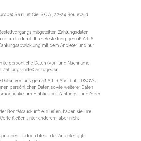
e) S.a.r.l. et Cie, S.C.A., 22-24 Boulevard
 Bestellvorgangs mitgeteilten Zahlungsdaten
über den Inhalt Ihrer Bestellung gemäß Art. 6
r Zahlungsabwicklung mit dem Anbieter und nur
timmte persönliche Daten (Vor- und Nachname,
en Zahlungsmittel) anzugeben.
 Daten von uns gemäß Art. 6 Abs. 1 lit. f DSGVO
benen persönlichen Daten sowie weiterer Daten
smöglichkeit im Hinblick auf Zahlungs- und/oder
r Bonitätsauskunft einfließen, haben sie ihre
erte fließen unter anderem, aber nicht
sprechen. Jedoch bleibt der Anbieter ggf.