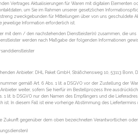
den Vertrages Aktualisierungen für Waren mit digitalen Elementen ode
ontaktdaten, um Sie im Rahmen unserer gesetzlichen Informationspflic
ei streng zweckgebunden für Mitteilungen über von uns geschuldete 
 jeweilige Information erforderlich ist.
rner mit dem / den nachstehenden Dienstleister(n) zusammen, die uns
Dienstleister werden nach Maßgabe der folgenden Informationen gew
anddienstleister
stehenden Anbieter: DHL Paket GmbH, Sträßchensweg 10, 53113 Bonn, 
nnummer gemäß Art. 6 Abs. 1 lit. a DSGVO vor der Zustellung der 
nbieter weiter, sofern Sie hierfür im Bestellprozess Ihre ausdrücklich
 1 lit. b DSGVO nur den Namen des Empfängers und die Lieferadresse
ich ist. In diesem Fall ist eine vorherige Abstimmung des Liefertermi
r die Zukunft gegenüber dem oben bezeichneten Verantwortlichen od
ungsdiensten)