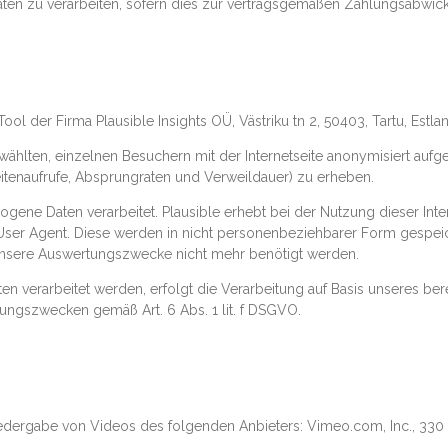
ten zu verarbeiten, sofern dies zur vertragsgemäßen Zahlungsabwicklu
ol der Firma Plausible Insights OÜ, Västriku tn 2, 50403, Tartu, Estlan
ewählten, einzelnen Besuchern mit der Internetseite anonymisiert auf
itenaufrufe, Absprungraten und Verweildauer) zu erheben.
ne Daten verarbeitet. Plausible erhebt bei der Nutzung dieser Inte
er Agent. Diese werden in nicht personenbeziehbarer Form gespeich
r unsere Auswertungszwecke nicht mehr benötigt werden.
 verarbeitet werden, erfolgt die Verarbeitung auf Basis unseres berec
ngszwecken gemäß Art. 6 Abs. 1 lit. f DSGVO.
dergabe von Videos des folgenden Anbieters: Vimeo.com, Inc., 330 W