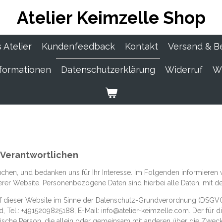
Atelier Keimzelle Shop
 Atelier
Kundenfeedback
Kontakt
Versand & B
formationen
Datenschutzerklärung
Widerruf
Wi
 Verantwortlichen
chen, und bedanken uns für Ihr Interesse. Im Folgenden informieren 
 Website. Personenbezogene Daten sind hierbei alle Daten, mit dene
uf dieser Website im Sinne der Datenschutz-Grundverordnung (DSGVO) 
nd, Tel.: +4915209825188, E-Mail: info@atelier-keimzelle.com. Der f
ristische Person, die allein oder gemeinsam mit anderen über die Zwec