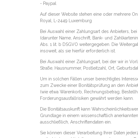
- Paypal
Auf dieser Website stehen eine oder mehrere Onli
Royal, L-2449 Luxemburg
Bei Auswahl einer Zahlungsart des Anbieters, be
(darunter Name, Anschrift, Bank- und Zahlkarten
Abs. 1 lit. b DSGVO weitergegeben. Die Weiterga
insoweit, als sie hierfür erforderlich ist.
Bei Auswahl einer Zahlungsart, bei der wir in Vo
Straße, Hausnummer, Postleitzahl, Ort, Geburtsd
Um in solchen Fällen unser berechtigtes Interess
zum Zwecke einer Bonitätsprüfung an den Anbiete
(wie etwa Warenkorb, Rechnungsbetrag, Bestellh
Forderungsausfallrisiken gewährt werden kann.
Die Bonitätsauskunft kann Wahrscheinlichkeitswert
Grundlage in einem wissenschaftlich anerkannten
ausschließlich, Anschriftendaten ein.
Sie können dieser Verarbeitung Ihrer Daten jede