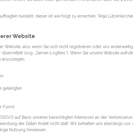
ragten bestellt, dieser ist wie folgt zu erreichen: "Anja Lützenkirchen,
serer Website
 Website, also wenn Sie sich nicht registrieren oder uns anderweitig
 übermittelt (sog. „Server-Logfiles“). Wenn Sie unsere Website aufruf
e anzuzeigen:
es
e gelangten
er Form)
 f DSGVO auf Basis unseres berechtigten Interesses an der Verbesserung 
ndung der Daten findet nicht statt. Wir behalten uns allerdings vor, 
drige Nutzung hinweisen.