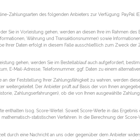
ne-Zahlungsarten des folgenden Anbieters zur Verfügung: PayPal (Europ
i der Sie in Vorleistung gehen, werden an diesen Ihre im Rahmen des
informationen, Währung und Transaktionsnummer) sowie Informationen 
be Ihrer Daten erfolgt in diesem Falle ausschließlich zum Zweck de
rleistung gehen, werden Sie im Bestellablauf auch aufgefordert, bes
atum, E-Mail-Adresse, Telefonnummer, ggf. Daten zu einem alternativ
e an der Feststellung Ihrer Zahlungsfähigkeit zu wahren, werden diese
r weitergeleitet. Der Anbieter prüft auf Basis der von Ihnen angege
istorie, Zahlungserfahrungen), ob die von Ihnen ausgewählte Zahlung
e enthalten (sog. Score-Werte). Soweit Score-Werte in das Ergebnis de
 mathematisch-statistischen Verfahren. In die Berechnung der Score-W
rzeit durch eine Nachricht an uns oder gegenüber dem Anbieter wider