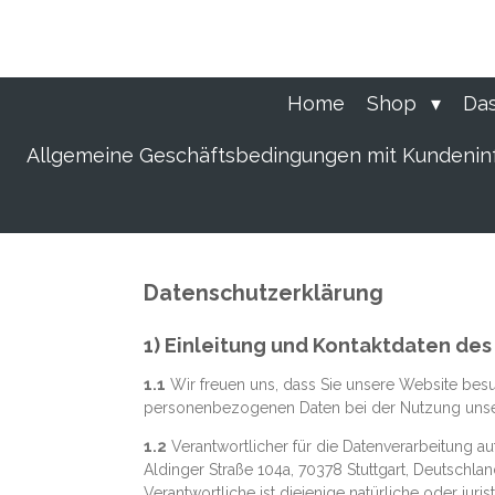
Zum
Hauptinhalt
springen
Home
Shop
Das
Allgemeine Geschäftsbedingungen mit Kundenin
Datenschutzerklärung
1) Einleitung und Kontaktdaten des
1.1
Wir freuen uns, dass Sie unsere Website besu
personenbezogenen Daten bei der Nutzung unserer
1.2
Verantwortlicher für die Datenverarbeitung a
Aldinger Straße 104a, 70378 Stuttgart, Deutschla
Verantwortliche ist diejenige natürliche oder ju