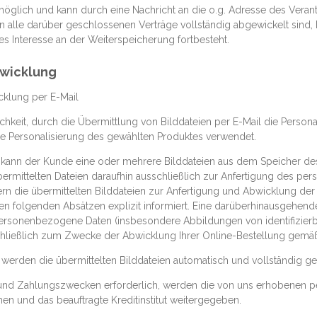
möglich und kann durch eine Nachricht an die o.g. Adresse des Veran
 alle darüber geschlossenen Verträge vollständig abgewickelt sind,
s Interesse an der Weiterspeicherung fortbesteht.
bwicklung
cklung per E-Mail
hkeit, durch die Übermittlung von Bilddateien per E-Mail die Person
die Personalisierung des gewählten Produktes verwendet.
e kann der Kunde eine oder mehrere Bilddateien aus dem Speicher de
rmittelten Dateien daraufhin ausschließlich zur Anfertigung des pers
n die übermittelten Bilddateien zur Anfertigung und Abwicklung der B
n folgenden Absätzen explizit informiert. Eine darüberhinausgehende 
 personenbezogene Daten (insbesondere Abbildungen von identifizierb
ießlich zum Zwecke der Abwicklung Ihrer Online-Bestellung gemäß A
erden die übermittelten Bilddateien automatisch und vollständig ge
- und Zahlungszwecken erforderlich, werden die von uns erhobenen p
n und das beauftragte Kreditinstitut weitergegeben.