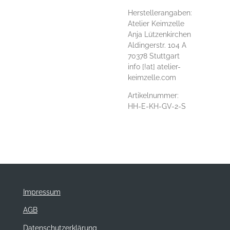
Herstellerangaben:
Atelier Keimzelle
Anja Lützenkirchen
Aldingerstr. 104 A
70378 Stuttgart
info [!at] atelier-
keimzelle.com
Artikelnummer:
HH-E-KH-GV-2-S
Impressum
AGB
Datenschutzerklärung