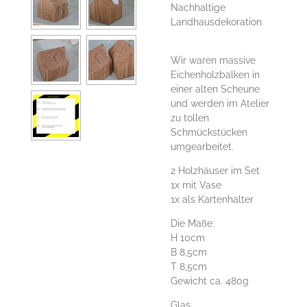
Nachhaltige
Landhausdekoration
Wir waren massive
Eichenholzbalken in
einer alten Scheune
und werden im Atelier
zu tollen
Schmückstücken
umgearbeitet.
2 Holzhäuser im Set
1x mit Vase
1x als Kartenhalter
Die Maße:
H 10cm
B 8,5cm
T 8,5cm
Gewicht ca. 480g
Glas