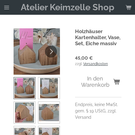
Atelier Keimzelle Shop
Zum
Hauptinhalt
springen
Holzhäuser
Kartenhalter, Vase,
Set, Eiche massiv
45,00 €
zzgl.
Versandkosten
In den
Warenkorb
Endpreis, keine MwSt.
gem. § 19 UStG, zzgl.
Versand