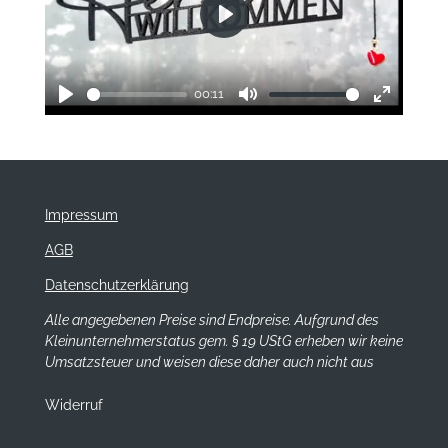
P
l
a
00:11
y
P
M
E
l
u
n
a
t
t
y
e
e
r
Impressum
f
AGB
u
l
Datenschutzerklärung
l
Alle angegebenen Preise sind Endpreise. Aufgrund des
s
Kleinunternehmerstatus gem. § 19 UStG erheben wir keine
c
Umsatzsteuer und weisen diese daher auch nicht aus
r
e
Widerruf
e
n