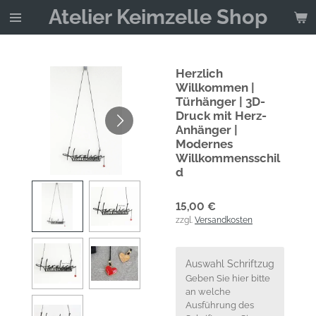
Atelier Keimzelle Shop
Zum
Hauptinhalt
springen
Herzlich
Willkommen |
Türhänger | 3D-
Druck mit Herz-
Anhänger |
Modernes
Willkommensschil
d
15,00 €
zzgl.
Versandkosten
Auswahl Schriftzug
Geben Sie hier bitte
an welche
Ausführung des