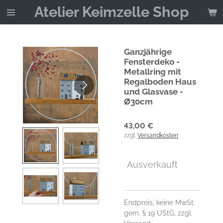
Atelier Keimzelle Shop
Zum
Hauptinhalt
springen
Ganzjährige
Fensterdeko -
Metallring mit
Regalboden Haus
und Glasvase -
Ø30cm
43,00 €
zzgl.
Versandkosten
Ausverkauft
Endpreis, keine MwSt.
gem. § 19 UStG, zzgl.