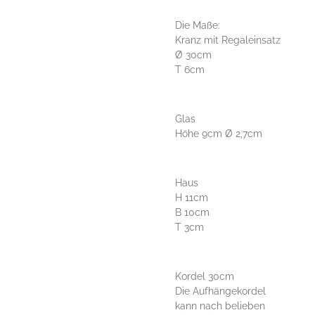
Die Maße:
Kranz mit Regaleinsatz
Ø 30cm
T 6cm
Glas
Höhe 9cm Ø 2,7cm
Haus
H 11cm
B 10cm
T 3cm
Kordel 30cm
Die Aufhängekordel
kann nach belieben